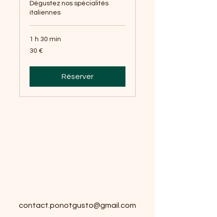
Dégustez nos spécialités
italiennes
1 h 30 min
30
30 €
euros
Réserver
T G
T G
contact.ponotgusto@
gmail.com