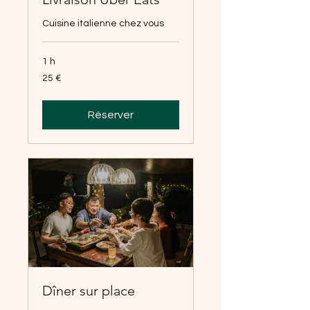
Cuisine italienne chez vous
1 h
25
25 €
euros
Réserver
Dîner sur place