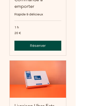
emporter
Rapide & délicieux
1 h
20
20 €
euros
Réserver
Livraison Uber Eats